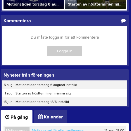
Motionstiden torsdag 6 augusti inställd
Starten av höstterminen närmar sig!
Kommentera
Du måste logga in för att kommentera
Logga in
Nyheter från föreningen
5 aug
Motionstiden torsdag 6 augusti inställd
1 aug
Starten av höstterminen närmar sig!
15 jun
Motionstiden torsdag 18/6 inställd
Kalender
På gång
13 aug, 18:00
Motionsgrupp
Motionsspel för alla medlemmar