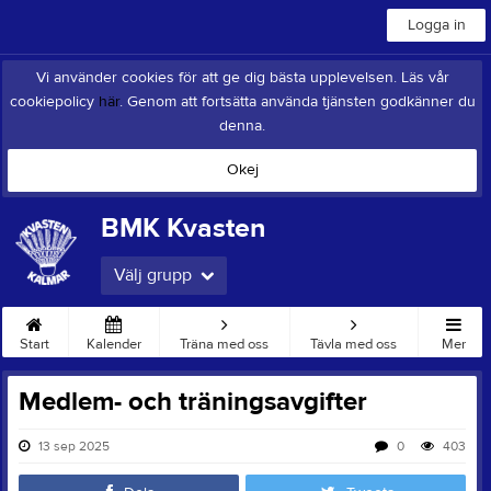
Logga in
Vi använder cookies för att ge dig bästa upplevelsen. Läs vår
cookiepolicy
här
. Genom att fortsätta använda tjänsten godkänner du
denna.
Okej
BMK Kvasten
Välj grupp
Start
Kalender
Träna med oss
Tävla med oss
Mer
Medlem- och träningsavgifter
13 sep 2025
0
403