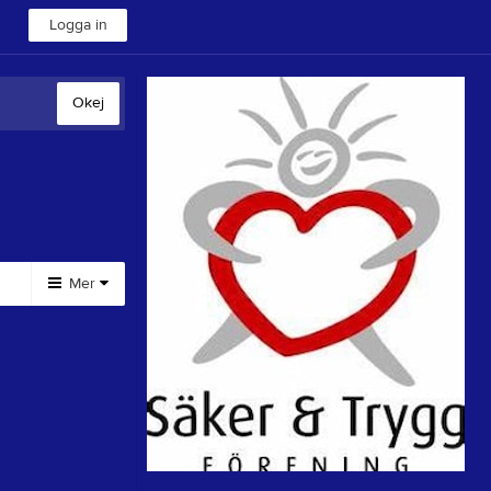
Logga in
Okej
Mer
Huvudmeny
Kläder/Utrustning
Bli vår sponsor?
Dokument