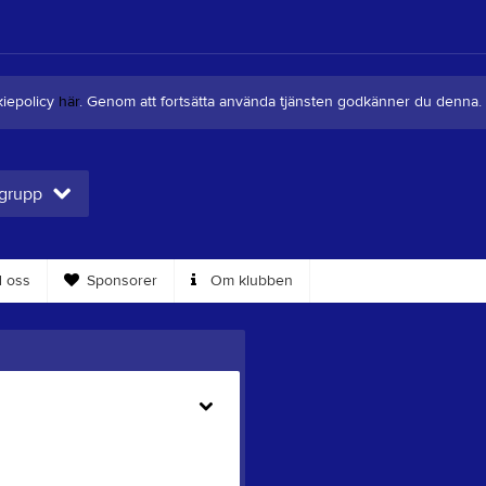
kiepolicy
här
. Genom att fortsätta använda tjänsten godkänner du denna.
 grupp
 oss
Sponsorer
Om klubben