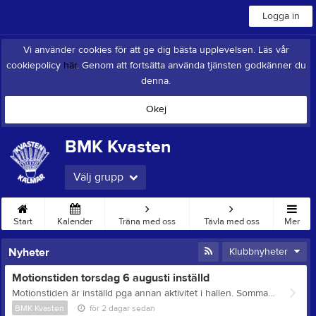
Logga in
Vi använder cookies för att ge dig bästa upplevelsen. Läs vår
cookiepolicy
här
. Genom att fortsätta använda tjänsten godkänner du
denna.
Okej
BMK Kvasten
Välj grupp
Start
Kalender
Träna med oss
Tävla med oss
Mer
Nyheter
Klubbnyheter
Motionstiden torsdag 6 augusti inställd
Motionstiden är inställd pga annan aktivitet i hallen. Sommarens sista motionstid är torsdag 13 augusti k18.00-20.00 Därefter startar de ordinarie träningstiderna från och med tisdag 18 augusti.
BMK Kvasten
för 2 dagar sedan