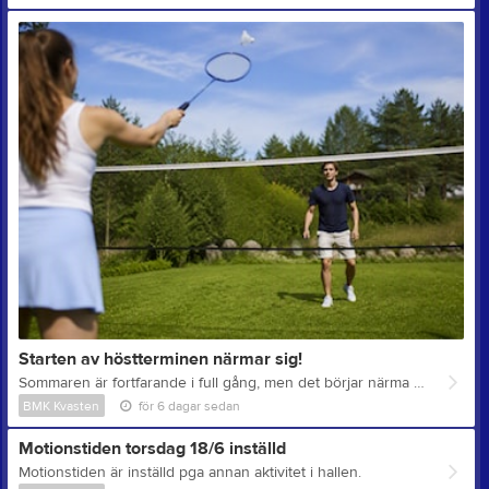
Starten av höstterminen närmar sig!
Sommaren är fortfarande i full gång, men det börjar närma sig starten på badmintonsäsongen. Vi drar igång träningarna vecka 34, samma vecka som skolorna startar, och kallelse till säsongens första träning har redan skickats ut. Sommarens motionstid på torsdagar har ett tillfälle kvar, den 13 augusti. Träningen nästa vecka är inställd på grund av annan verksamhet i Gröndalshallen. Från och med vecka 34 återgår vi till ordinarie motionstid på lördagar. Kommunen har justerat vår halltid något inför säsongen, vilket innebär att motionstiden kommer att vara kl. 09.00-11.30 varje lördag från och med den 22 augusti.
BMK Kvasten
för 6 dagar sedan
Motionstiden torsdag 18/6 inställd
Motionstiden är inställd pga annan aktivitet i hallen.