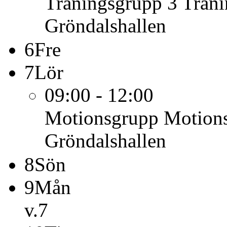
Träningsgrupp 3
Träni
Gröndalshallen
6
Fre
7
Lör
09:00 - 12:00
Motionsgrupp
Motions
Gröndalshallen
8
Sön
9
Mån
v.7